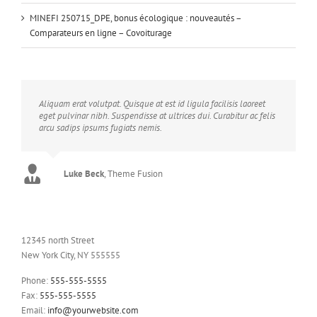
MINEFI 250715_DPE, bonus écologique : nouveautés –
Comparateurs en ligne – Covoiturage
Neque porro quisquam est, qui dolorem ipsum quia dolor sit
Aliquam erat volutpat. Quisque at est id ligula facilisis laoreet
amet, consec tetur, adipisci velit, sed quia non numquam eius
eget pulvinar nibh. Suspendisse at ultrices dui. Curabitur ac felis
modi tempora voluptas amets unser.
arcu sadips ipsums fugiats nemis.
John Doe
Luke Beck
,
My Company
,
Theme Fusion
12345 north Street
New York City, NY 555555
Phone:
555-555-5555
Fax:
555-555-5555
Email:
info@yourwebsite.com