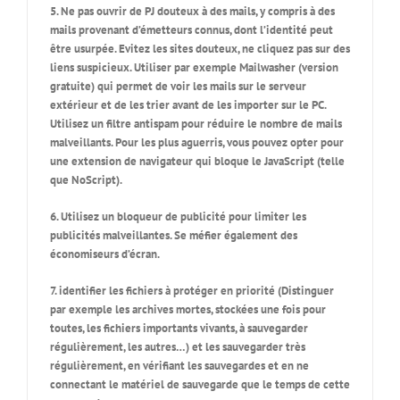
5. Ne pas ouvrir de PJ douteux à des mails,
y compris à des
mails provenant d’émetteurs connus, dont l’identité peut
être usurpée.
Evitez les sites douteux, ne cliquez pas sur des
liens suspicieux. Utiliser par exemple Mailwasher (version
gratuite) qui permet de voir les mails sur le serveur
extérieur et de les trier avant de les importer sur le PC.
Utilisez un filtre antispam pour réduire le nombre de mails
malveillants. Pour les plus aguerris, vous pouvez opter pour
une extension de navigateur qui bloque le JavaScript (telle
que NoScript).
6. Utilisez un bloqueur de publicité pour limiter les
publicités malveillantes. Se méfier également des
économiseurs d’écran.
7. identifier les fichiers à protéger en priorité (Distinguer
par exemple les archives mortes, stockées une fois pour
toutes, les fichiers importants vivants, à sauvegarder
régulièrement, les autres…) et les sauvegarder très
régulièrement, en vérifiant les sauvegardes et en ne
connectant le matériel de sauvegarde que le temps de cette