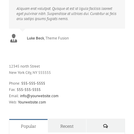
Neque porro quisquam est, qui dolorem ipsum quia dolor sit
Aliquam erat volutpat. Quisque at est id ligula facilisis laoreet
amet, consec tetur, adipisci velit, sed quia non numquam eius
eget pulvinar nibh. Suspendisse at ultrices dui. Curabitur ac felis
modi tempora voluptas amets unser.
arcu sadips ipsums fugiats nemis.
John Doe
Luke Beck
,
My Company
,
Theme Fusion
12345 north Street
New York City, NY 555555
Phone:
555-555-5555
Fax:
555-555-5555
Email:
info@yourwebsite.com
Web:
Yourwebsite.com
Comments
Popular
Recent