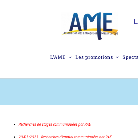
Passer
au
contenu
L’AME
Les promotions
Spect
Recherches de stages communiquées par RAE
20/03/2025 : Recherches d’emploi communiquées par RAE