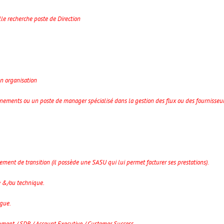
lle recherche poste de Direction
n organisation
nements ou un poste de manager spécialisé dans la gestion des flux ou des fournisseur
nt de transition (il possède une SASU qui lui permet facturer ses prestations).
e &/ou technique.
ogue.
ment / SDR / Account Executive / Customer Success.