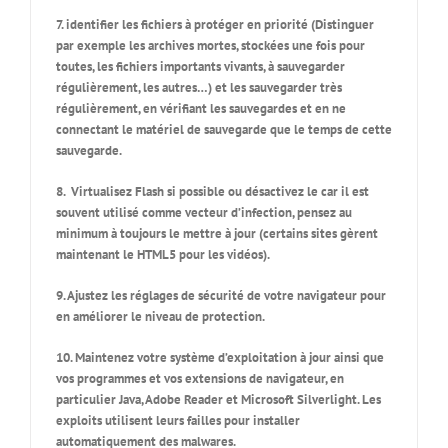
7. identifier les fichiers à protéger en priorité (Distinguer
par exemple les archives mortes, stockées une fois pour
toutes, les fichiers importants vivants, à sauvegarder
régulièrement, les autres…) et les sauvegarder très
régulièrement, en vérifiant les sauvegardes et en ne
connectant le matériel de sauvegarde que le temps de cette
sauvegarde.
8
. Virtualisez Flash si possible ou désactivez le car il est
souvent utilisé comme vecteur d’infection, pensez au
minimum à toujours le mettre à jour (certains sites gèrent
maintenant le HTML5 pour les vidéos).
9. Ajustez les réglages de sécurité de votre navigateur pour
en améliorer le niveau de protection.
10. Maintenez votre système d’exploitation à jour ainsi que
vos programmes et vos extensions de navigateur, en
particulier Java, Adobe Reader et Microsoft Silverlight. Les
exploits utilisent leurs failles pour installer
automatiquement des malwares.