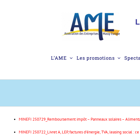
Passer
au
contenu
L’AME
Les promotions
Spect
MINEFI 250729_Remboursement impôt – Panneaux solaires – Alimentat
MINEFI 250722_Livret A, LEP, factures d’énergie, TVA, leasing social : c