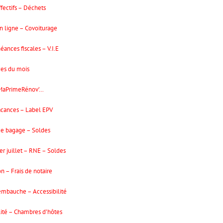
fectifs – Déchets
 ligne – Covoiturage
nces fiscales – V.I.E
ces du mois
, MaPrimeRénov’…
acances – Label EPV
de bagage – Soldes
r juillet – RNE – Soldes
 – Frais de notaire
embauche – Accessibilité
lité – Chambres d’hôtes