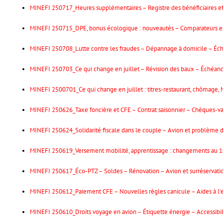
MINEFI 250717_Heures supplémentaires – Registre des bénéficiaires ef
MINEFI 250715_DPE, bonus écologique : nouveautés – Comparateurs en
MINEFI 250708_Lutte contre les fraudes – Dépannage à domicile – Échéa
MINEFI 250703_Ce qui change en juillet – Révision des baux – Échéan
MINEFI 2500701_Ce qui change en juillet : titres-restaurant, chômage
MINEFI 250626_Taxe foncière et CFE – Contrat saisonnier – Chèques-v
MINEFI 250624_Solidarité fiscale dans le couple – Avion et problème 
MINEFI 250619_Versement mobilité, apprentissage : changements au 1e
MINEFI 250617_Éco-PTZ – Soldes – Rénovation – Avion et surréservation
MINEFI 250612_Paiement CFE – Nouvelles règles canicule – Aides à l’
MINEFI 250610_Droits voyage en avion – Étiquette énergie – Accessibi