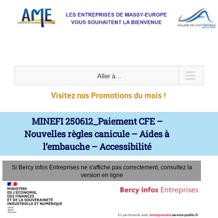
Passer
au
contenu
Aller à...
Visitez nos Promotions du mois !
MINEFI 250612_Paiement CFE –
Nouvelles règles canicule – Aides à
l’embauche – Accessibilité
Si Bercy infos Entreprises ne s'affiche pas correctement, consultez la
version en ligne