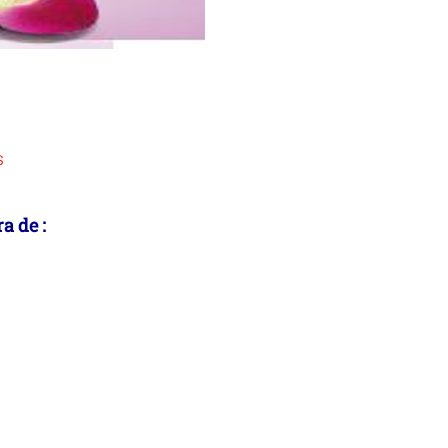
s
a de :