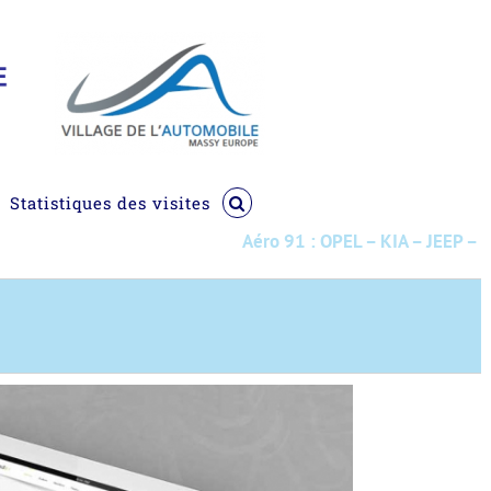
Statistiques des visites
Aéro 91 : OPEL – KIA – JEEP – MG -