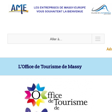
Passer
au
contenu
Aller à...
Aéro
L’Office de Tourisme de Massy