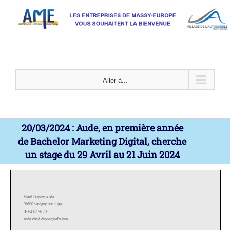
Passer
au
contenu
Aller à...
20/03/2024 : Aude, en première année
de Bachelor Marketing Digital, cherche
un stage du 29 Avril au 21 Juin 2024