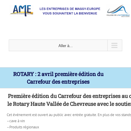
Passer
au
contenu
Aller à...
ROTARY : 2 avril première édition du
Carrefour des entreprises
Première édition du Carrefour des entreprises au 
le Rotary Haute Vallée de Chevreuse avec le soutien
Cet événement est ouvert au public avec entrée gratuite. En plus de vos stands, 
–cave à vin
–Produits régionaux