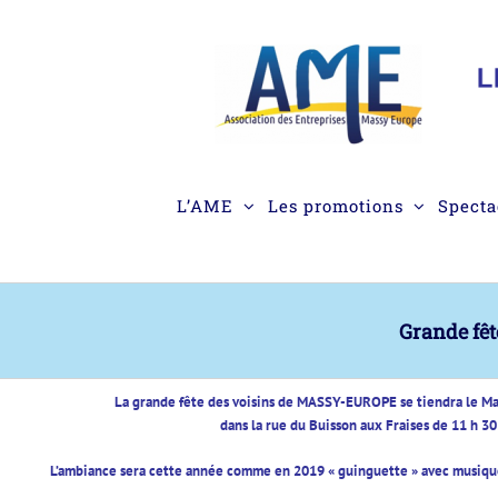
Passer
au
contenu
L’AME
Les promotions
Specta
Grande fêt
La grande fête des voisins de MASSY-EUROPE se tiendra le M
dans la rue du Buisson aux Fraises de 11 h 30
L’ambiance sera cette année
com
me
en 2019 « guinguette » avec musique