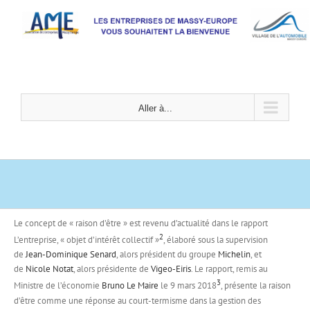
Passer
au
contenu
Aller à...
Le concept de « raison d’être » est revenu d’actualité dans le rapport
2
L’entreprise, « objet d’intérêt collectif »
, élaboré sous la supervision
de
Jean-Dominique Senard
, alors président du groupe
Michelin
, et
de
Nicole Notat
, alors présidente de
Vigeo-Eiris
. Le rapport, remis au
3
Ministre de l’économie
Bruno Le Maire
le 9 mars 2018
, présente la raison
d’être comme une réponse au court-termisme dans la gestion des