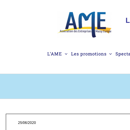
Passer
au
contenu
L’AME
Les promotions
Spect