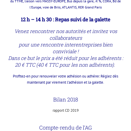
du TTME, liaison vers MASSY-EUROPE, Bus depuis la gare, -X %, CORA, Bd de
l’Europe, voie de Briis, ATLANTIS,
RER Grand Paris
12 h –
14 h 30 : Repas suivi de la galette
Venez rencontrer nos autorit
é
s et invitez vos
collaborateurs
pour une rencontre interentreprises bien
conviviale
!
Dans ce but le prix a
é
t
é
r
é
duit pour les adh
é
rents
:
20
€
TTC (40
€
TTC pour les non adh
é
rents).
Profitez-en pour renouveler votre adhésion ou adhérer
. Réglez dès
maintenant par virement l’adhésion et la galette.
Bilan 2018
rapport CD 2019
Compte-rendu de l’AG